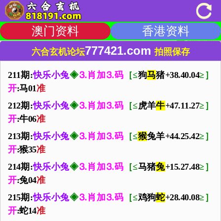
澳门资料
香港资料
777421.com
六合玄机论坛
拍照保存
211期:
快乐小兔
◈
⒊肖加⒊码
［≤
狗
马
猪+38.40.04
≥］
开
:马01
准
212期:
快乐小兔
◈
⒊肖加⒊码
［≤
虎羊
牛
+47.11.27
≥］
开
:牛06
准
213期:
快乐小兔
◈
⒊肖加⒊码
［≤
猴
兔羊+44.25.42
≥］
开
:猴35
准
214期:
快乐小兔
◈
⒊肖加⒊码
［≤
马猪
兔
+15.27.48
≥］
开
:兔04
准
215期:
快乐小兔
◈
⒊肖加⒊码
［≤
鸡狗
蛇
+28.40.08
≥］
开
:蛇14
准