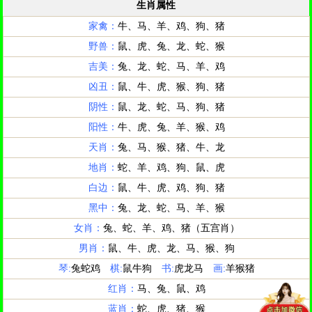
生肖属性
家禽：
牛、马、羊、鸡、狗、猪
野兽：
鼠、虎、兔、龙、蛇、猴
吉美：
兔、龙、蛇、马、羊、鸡
凶丑：
鼠、牛、虎、猴、狗、猪
阴性：
鼠、龙、蛇、马、狗、猪
阳性：
牛、虎、兔、羊、猴、鸡
天肖：
兔、马、猴、猪、牛、龙
地肖：
蛇、羊、鸡、狗、鼠、虎
白边：
鼠、牛、虎、鸡、狗、猪
黑中：
兔、龙、蛇、马、羊、猴
女肖：
兔、蛇、羊、鸡、猪（五宫肖）
男肖：
鼠、牛、虎、龙、马、猴、狗
琴:
兔蛇鸡
棋:
鼠牛狗
书:
虎龙马
画:
羊猴猪
红肖：
马、兔、鼠、鸡
蓝肖：
蛇、虎、猪、猴