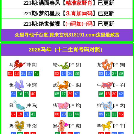
221期:
满面春风【
精准家野肖
】已更新
221期:
梦幻星辰【
⒊肖加㈣码
】已更新
221期:
绝世傲视【
㈠码加㈠码
】已更新
众里寻他千百度,原来玄机818191.com这里最致富
2026马年（十二生肖号码对照）
马
[冲 鼠]
蛇
[冲 猪]
龙
[冲 狗]
01
13
25
37
49
02
14
26
38
03
15
27
39
兔
[冲 鸡]
虎
[冲 猴]
牛
[冲 羊]
04
16
28
40
05
17
29
41
06
18
30
42
鼠
[冲 马]
猪
[冲 蛇]
狗
[冲 龙]
07
19
31
43
08
20
32
44
09
21
33
45
鸡
[冲 兔]
猴
[冲 虎]
羊
[冲 牛]