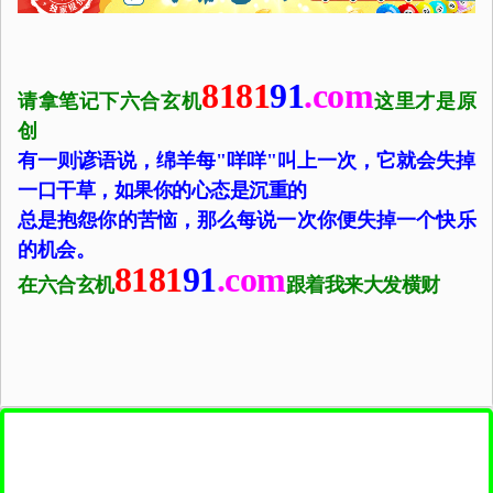
8181
91
.com
请拿笔记下六合玄机
这里才是原
创
有一则谚语说，绵羊每"咩咩"叫上一次，它就会失掉
一口干草，如果你的心态是沉重的
总是抱怨你的苦恼，那么每说一次你便失掉一个快乐
的机会。
8181
91
.com
在六合玄机
跟着我来大发横财