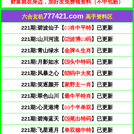
财富就在身边，加好友免费领资料（不中包赔）
777421.com
六合玄机
高手资料区
221期:碧波仙子【
㈡肖中平特
】已更新
221期:山川河流【
⑵波博㈡码
】已更新
221期:青山绿水【
金牌⒋生肖
】已更新
221期:月影如水【
⑶头中特码
】已更新
221期:风暴之心【
⑿码中大奖
】已更新
221期:笑逐颜开【
家野主一肖
】已更新
221期:翠色山川【
最牛平特肖
】已更新
221期:心灵港湾【
㈢个半单双
】已更新
221期:碧海蓝天【
⑶尾出特码
】已更新
221期:飞星逐月【
单双稳中特
】已更新