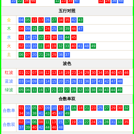
10
22
34
46
11
23
35
47
12
24
36
48
五行对照
金
04
05
12
13
26
27
34
35
42
43
木
08
09
16
17
24
25
38
39
46
47
水
01
14
15
22
23
30
31
44
45
火
02
03
10
11
18
19
32
33
40
41
48
49
土
06
07
20
21
28
29
36
37
波色
红波
01
02
07
08
12
13
18
19
23
24
29
30
34
35
40
45
46
蓝波
03
04
09
10
14
15
20
25
26
31
36
37
41
42
47
48
绿波
05
06
11
16
17
21
22
27
28
32
33
38
39
43
44
49
合数单双
01
03
05
07
09
10
12
14
16
18
21
23
25
27
29
30
32
合数单
34
36
38
41
43
45
47
49
02
04
06
08
11
13
15
17
19
20
22
24
26
28
31
33
35
合数双
37
39
40
42
44
46
48