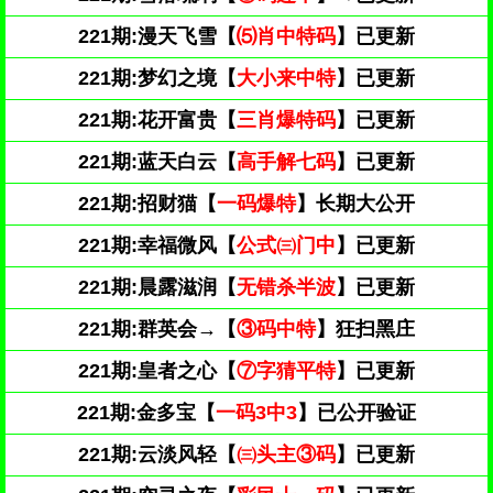
221期:漫天飞雪【
⑸肖中特码
】已更新
221期:梦幻之境【
大小来中特
】已更新
221期:花开富贵【
三肖爆特码
】已更新
221期:蓝天白云【
高手解七码
】已更新
221期:招财猫【
一码爆特
】长期大公开
221期:幸福微风【
公式㈢门中
】已更新
221期:晨露滋润【
无错杀半波
】已更新
221期:群英会→【
③码中特
】狂扫黑庄
221期:皇者之心【
⑦字猜平特
】已更新
221期:金多宝【
一码3中3
】已公开验证
221期:云淡风轻【
㈢头主③码
】已更新